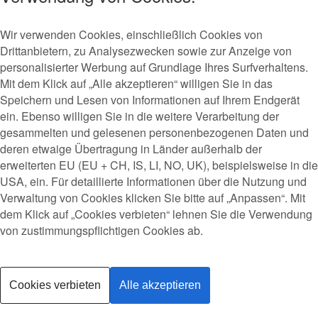
17.07.-19.07.2026
Wir verwenden Cookies, einschließlich Cookies von
Tanzabend:
Nutze die Gelegenheit, dein Tanzwissen zu
Drittanbietern, zu Analysezwecken sowie zur Anzeige von
vertiefen, neue Tänzer/innen kennenzulernen und dich
personalisierter Werbung auf Grundlage Ihres Surfverhaltens.
auszutauschen. Hier hast du zusätzlich die Möglichkeit, offene
Mit dem Klick auf „Alle akzeptieren“ willigen Sie in das
Fragen zu klären.( kein Unterricht) Eine Anmeldung ist nicht
Speichern und Lesen von Informationen auf Ihrem Endgerät
erforderlich – komm einfach vorbei und Tanz mit!
ein. Ebenso willigen Sie in die weitere Verarbeitung der
gesammelten und gelesenen personenbezogenen Daten und
TERMINE :
deren etwaige Übertragung in Länder außerhalb der
Aktuell keine Termine!!!
erweiterten EU (EU + CH, IS, LI, NO, UK), beispielsweise in die
USA, ein. Für detaillierte Informationen über die Nutzung und
Kosten: 3,- Euro pro Person
Verwaltung von Cookies klicken Sie bitte auf „Anpassen“. Mit
dem Klick auf „Cookies verbieten“ lehnen Sie die Verwendung
Datenschutz
von zustimmungspflichtigen Cookies ab.
Impressum
Cookies verbieten
Alle akzeptieren